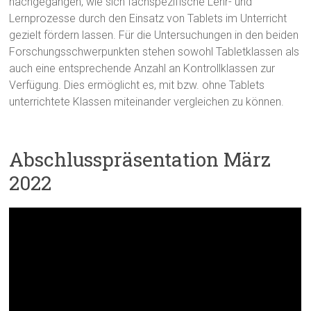
nachgegangen, wie sich fachspezifische Lehr- und
Lernprozesse durch den Einsatz von Tablets im Unterricht
gezielt fördern lassen. Für die Untersuchungen in den beiden
Forschungsschwerpunkten stehen sowohl Tabletklassen als
auch eine entsprechende Anzahl an Kontrollklassen zur
Verfügung. Dies ermöglicht es, mit bzw. ohne Tablets
unterrichtete Klassen miteinander vergleichen zu können.
Abschlusspräsentation März
2022